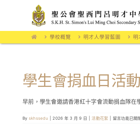
Skip
to
content
學校概覽
明才人學習藍圖
明
學生會捐血日活
早前，學生會邀請香港紅十字會流動捐血隊在
在
By
skhssedu
|
2026 年 3 月 9 日
|
活動花絮
|
留言功能已關
〈學
生
會