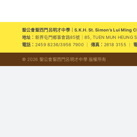
捐
血
日
活
聖公會聖西門呂明才中學｜S.K.H. St. Simon’s Lui Ming Cho
動〉
地址：
新界屯門鄉事會路85號｜85, TUEN MUN HEUNG SZE 
中
電話：
2459 8236/3956 7900 ｜
傳真：
2618 3155 ｜
© 2026 聖公會聖西門呂明才中學 版權所有