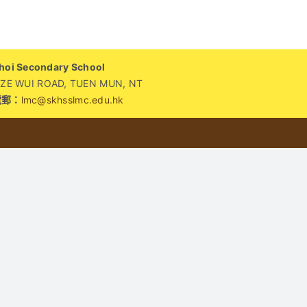
i Secondary School
WUI ROAD, TUEN MUN, NT
電郵：
lmc@skhsslmc.edu.hk