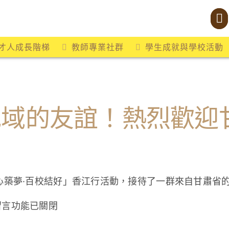
才人成長階梯
教師專業社群
學生成就與學校活動
地域的友誼！熱烈歡迎
心築夢·百校結好」香江行活動，接待了一群來自甘肅省
在
留言功能已關閉
〈校