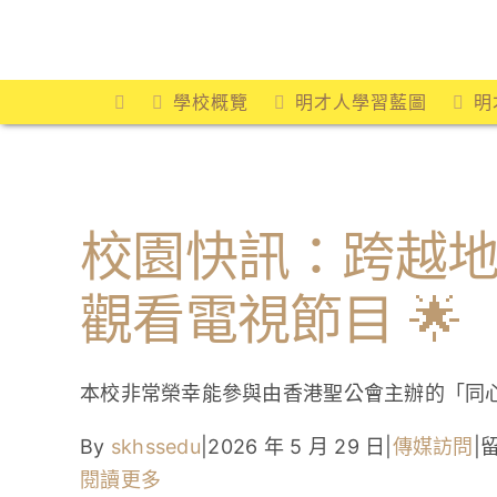
Skip
to
content
學校概覽
明才人學習藍圖
明
校園快訊：跨越
觀看電視節目 🌟
本校非常榮幸能參與由香港聖公會主辦的「同
By
skhssedu
|
2026 年 5 月 29 日
|
傳媒訪問
|
閱讀更多