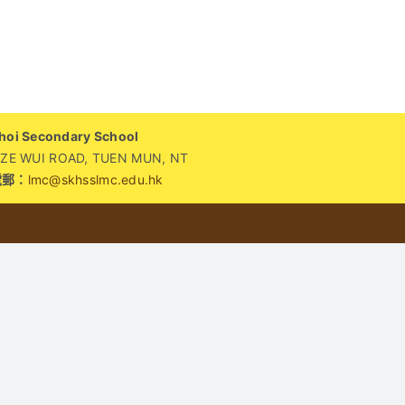
園
快
訊：
跨
越
i Secondary School
地
WUI ROAD, TUEN MUN, NT
域
電郵：
lmc@skhsslmc.edu.hk
的
友
誼！
熱
烈
歡
迎
甘