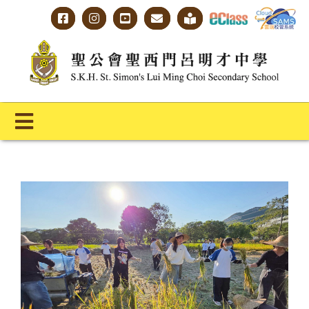
Skip
to
content
Toggle
Navigation
主頁
學校概覽
明才人學習藍圖
明才人成長階梯
教師專業社群