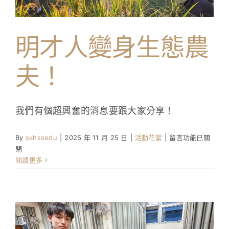
學生成就與學校活動
明才人變身生態農
我們的聯繫
夫！
入學資訊
下載區
我們有個超興奮的消息要跟大家分享！
在
By
skhssedu
|
2025 年 11 月 25 日
|
活動花絮
|
留言功能已關
〈明
閉
才
閱讀更多
人
變
身
生
態
農