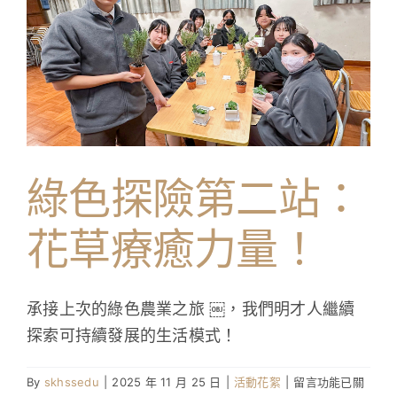
夫！〉
中
綠色探險第二站：
花草療癒力量！
承接上次的綠色農業之旅 ￼，我們明才人繼續
探索可持續發展的生活模式！
在
By
skhssedu
|
2025 年 11 月 25 日
|
活動花絮
|
留言功能已關