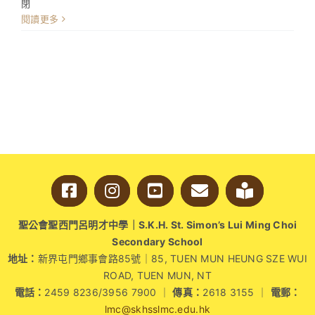
〈綠
閉
色
閱讀更多
探
險
第
二
站：
花
草
療
癒
力
量！〉
中
聖公會聖西門呂明才中學｜S.K.H. St. Simon’s Lui Ming Choi
Secondary School
地址：
新界屯門鄉事會路85號｜85, TUEN MUN HEUNG SZE WUI
ROAD, TUEN MUN, NT
電話：
2459 8236/3956 7900 ｜
傳真：
2618 3155 ｜
電郵：
lmc@skhsslmc.edu.hk