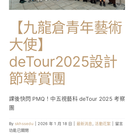
學生成就與學校活動
【九龍倉青年藝術
我們的聯繫
大使】
入學資訊
deTour2025設計
下載區
節導賞團
課後快閃 PMQ！中五視藝科 deTour 2025 考察
團
在
By
skhssedu
|
2026 年 1 月 18 日
|
最新消息
,
活動花絮
|
留言
〈【九
功能已關閉