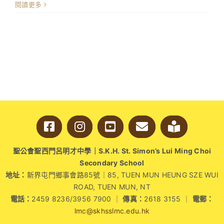
龍
閱讀更多
倉
青
年
藝
術
大
使】
deTour20
設
計
節
導
賞
聖公會聖西門呂明才中學｜S.K.H. St. Simon’s Lui Ming Choi
團〉
Secondary School
中
地址：
新界屯門鄉事會路85號｜85, TUEN MUN HEUNG SZE WUI
ROAD, TUEN MUN, NT
電話：
2459 8236/3956 7900 ｜
傳真：
2618 3155 ｜
電郵：
lmc@skhsslmc.edu.hk