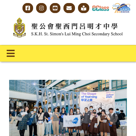
Skip
to
content
Toggle
Navigation
主頁
學校概覽
明才人學習藍圖
明才人成長階梯
教師專業社群