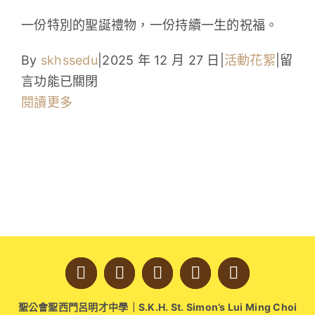
學生成就與學校活動
一份特別的聖誕禮物，一份持續一生的祝福。
我們的聯繫
在
By
skhssedu
|
2025 年 12 月 27 日
|
活動花絮
|
留
〈一
言功能已關閉
入學資訊
份
閱讀更多
特
下載區
別
的
聖
誕
禮
物：
一
份
聖公會聖西門呂明才中學｜S.K.H. St. Simon’s Lui Ming Choi
持