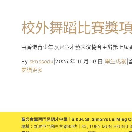
校外舞蹈比賽獎
由香港青少年及兒童才藝表演協會主辦第七屆香港
By
skhssedu
|
2025 年 11 月 19 日
|
學生成就
|
閱讀更多
聖公會聖西門呂明才中學｜S.K.H. St. Simon’s Lui Ming Cho
地址：
新界屯門鄉事會路85號｜85, TUEN MUN HEUNG SZE 