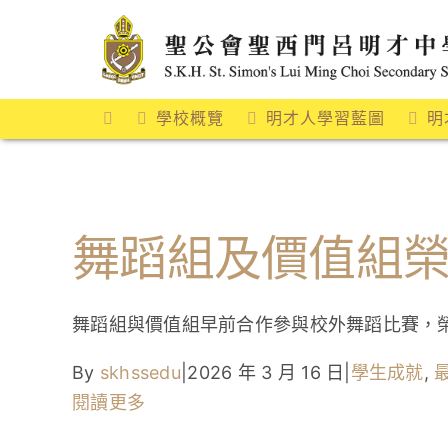
Skip
to
content
學校概覽
明才人學習藍圖
明
舞蹈組及價值組
舞蹈組與價值組早前合作參與校外舞蹈比賽，
By
skhssedu
|
2026 年 3 月 16 日
|
學生成就
,
閱讀更多