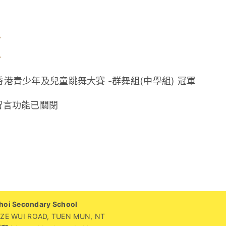
組
及
價
項
值
組
青少年及兒童跳舞大賽 -群舞組(中學組) 冠軍
榮
獲
在
留言功能已關閉
校
〈校
外
外
舞
舞
蹈
蹈
比
比
賽
賽
獎
i Secondary School
獎
WUI ROAD, TUEN MUN, NT
項〉
項〉