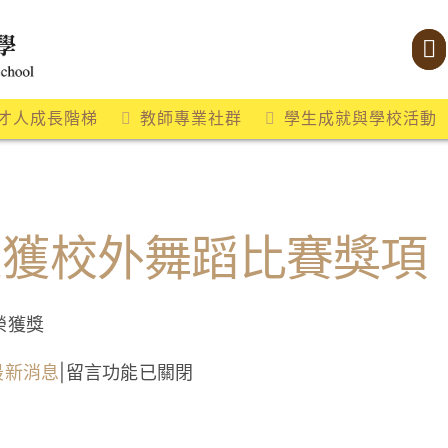
才人成長階梯
教師專業社群
學生成就與學校活動
榮獲校外舞蹈比賽獎項
榮獲獎
在
最新消息
|
留言功能已關閉
〈舞
蹈