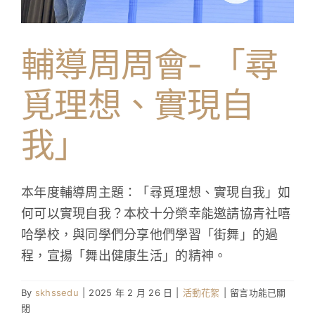
學生成就與學校活動
輔導周周會- 「尋
我們的聯繫
覓理想、實現自
入學資訊
我」
下載區
本年度輔導周主題：「尋覓理想、實現自我」如
何可以實現自我？本校十分榮幸能邀請協青社嘻
哈學校，與同學們分享他們學習「街舞」的過
程，宣揚「舞出健康生活」的精神。
在
By
skhssedu
|
2025 年 2 月 26 日
|
活動花絮
|
留言功能已關
〈輔
閉