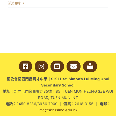
導
閱讀更多
周
周
會-
「尋
覓
理
想、
實
現
自
我」〉
中
聖公會聖西門呂明才中學｜S.K.H. St. Simon’s Lui Ming Choi
Secondary School
地址：
新界屯門鄉事會路85號｜85, TUEN MUN HEUNG SZE WUI
ROAD, TUEN MUN, NT
電話：
2459 8236/3956 7900 ｜
傳真：
2618 3155 ｜
電郵：
lmc@skhsslmc.edu.hk