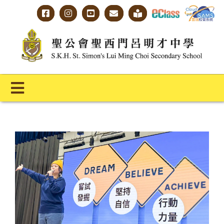
Skip
to
content
Toggle
Navigation
主頁
學校概覽
明才人學習藍圖
明才人成長階梯
教師專業社群