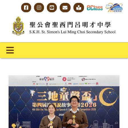
Skip
to
content
Toggle
Navigation
主頁
學校概覽
明才人學習藍圖
明才人成長階梯
教師專業社群