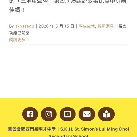
的「三地童聲盃」第四屆演講說故事比賽中勇創
佳績！
在
By
skhssedu
|
2026 年 5 月 15 日
|
學生成就
,
最新消息
|
留言
〈學
功能已關閉
生
閱讀更多
於
「三
地
童
聲
盃」
第
四
屆
演
講
說
故
聖公會聖西門呂明才中學｜S.K.H. St. Simon’s Lui Ming Choi
事
Secondary School