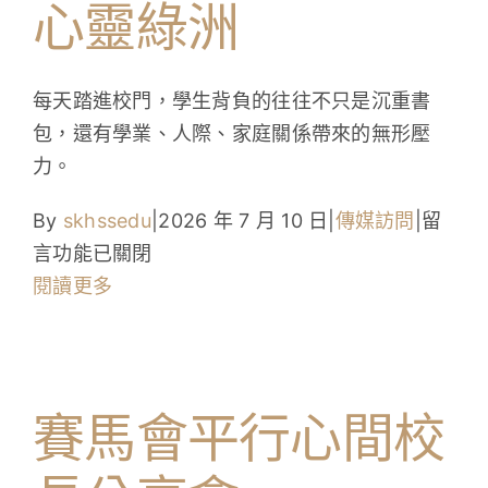
心靈綠洲
學生成就與學校活動
我們的聯繫
每天踏進校門，學生背負的往往不只是沉重書
包，還有學業、人際、家庭關係帶來的無形壓
入學資訊
力。
下載區
在
By
skhssedu
|
2026 年 7 月 10 日
|
傳媒訪問
|
留
〈賽
言功能已關閉
馬
閱讀更多
會
平
行
心
賽馬會平行心間校
間：
由