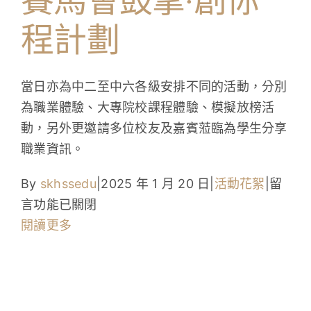
間
靈
程計劃
校
綠
長
洲〉
分
中
當日亦為中二至中六各級安排不同的活動，分別
享
為職業體驗、大專院校課程體驗、模擬放榜活
會〉
動，另外更邀請多位校友及嘉賓蒞臨為學生分享
中
職業資訊。
在
By
skhssedu
|
2025 年 1 月 20 日
|
活動花絮
|
留
〈賽
言功能已關閉
馬
閱讀更多
會
鼓
掌‧
創