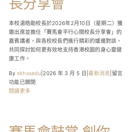
長分享會
學
生
本校湯皓勛校長於2026年2月10日（星期二）獲
主
邀出席並擔任「賽馬會平行心間校長分享會」的
導
嘉賓講者，與各校校長們進行精彩的爐邊對談，
設
共同探討如何更有效地支持香港校園的身心靈健
計
康工作。
療
癒
在
By
skhssedu
|
2026 年 3 月 5 日
|
最新消息
|
留言
角
〈賽
功能已關閉
落
馬
閱讀更多
創
會
建
平
校
行
園
心
賽馬會鼓掌‧創你
心