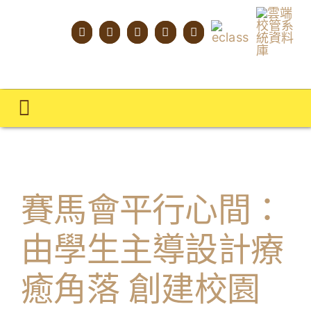
Skip
to
content
Toggle
Navigation
主頁
學校概覽
賽馬會平行心間：
明才人學習藍圖
由學生主導設計療
明才人成長階梯
癒角落 創建校園
教師專業社群