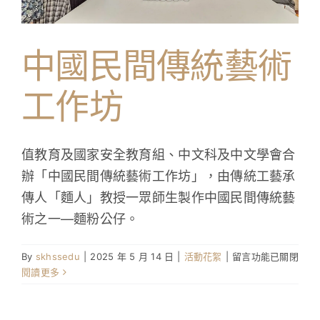
學生成就與學校活動
中國民間傳統藝術
我們的聯繫
工作坊
入學資訊
下載區
值教育及國家安全教育組、中文科及中文學會合
辦「中國民間傳統藝術工作坊」，由傳統工藝承
傳人「麵人」教授一眾師生製作中國民間傳統藝
術之一—麵粉公仔。
在
By
skhssedu
|
2025 年 5 月 14 日
|
活動花絮
|
留言功能已關閉
〈中
閱讀更多
國
民
間