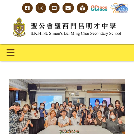
Skip
to
content
Toggle
Navigation
主頁
學校概覽
明才人學習藍圖
明才人成長階梯
教師專業社群