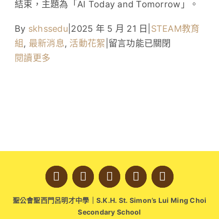
結束，主題為「AI Today and Tomorrow」。
學生成就與學校活動
By
skhssedu
|
2025 年 5 月 21 日
|
STEAM教育
我們的聯繫
在
組
,
最新消息
,
活動花絮
|
留言功能已關閉
〈2024-
閱讀更多
入學資訊
2025
STEAM
下載區
周〉
中
聖公會聖西門呂明才中學｜S.K.H. St. Simon’s Lui Ming Choi
Secondary School