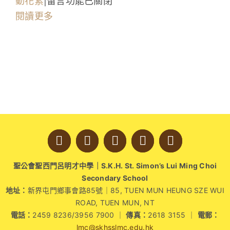
在
動花絮
|
留言功能已關閉
學生成就與學校活動
〈綠
閱讀更多
色
我們的聯繫
探
險
入學資訊
第
三
下載區
站〉
中
聖公會聖西門呂明才中學｜S.K.H. St. Simon’s Lui Ming Choi
Secondary School
地址：
新界屯門鄉事會路85號｜85, TUEN MUN HEUNG SZE WUI
ROAD, TUEN MUN, NT
電話：
2459 8236/3956 7900 ｜
傳真：
2618 3155 ｜
電郵：
lmc@skhsslmc.edu.hk