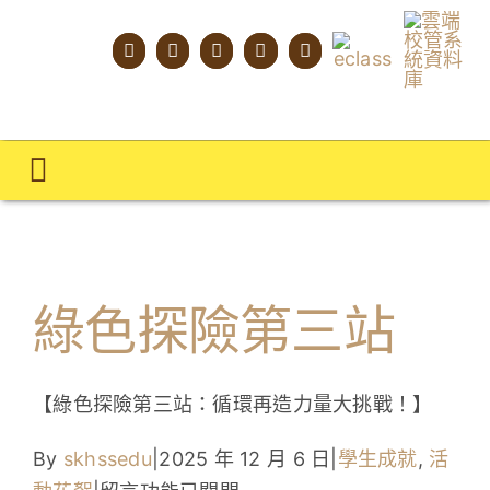
Skip
to
content
Toggle
Navigation
主頁
學校概覽
綠色探險第三站
明才人學習藍圖
明才人成長階梯
【綠色探險第三站：循環再造力量大挑戰！】
教師專業社群
By
skhssedu
|
2025 年 12 月 6 日
|
學生成就
,
活