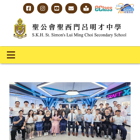
Skip
to
content
Toggle
Navigation
主頁
學校概覽
明才人學習藍圖
明才人成長階梯
教師專業社群