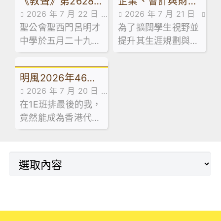
《教聲》第2628
企業、會計與財務
後活動期間，精心規
勢頭，繼續穩中求
2026 年 7 月 22 日
2026 年 7 月 21 日
劃並舉辦了兩場學生
進。
期報導本校畢業典
概論科及基本商業
聖公會聖西門呂明才
傳媒訪問,最新消息
為了擴闊學生視野並
活動花絮
領袖系列工作坊。
禮
科活動：走進維園
中學於五月二十九日
提升其生涯規劃與創
市集創業
舉行第五十屆畢業典
業相關能力，本校企
禮，由教育局首席教
業、會計與財務概論
明風2026年46期
育主任(課程發展)1李
科及基本商業科於試
2026 年 7 月 20 日
建寰先生擔任主禮嘉
後活動期間，特意安
｜學友社執行總
在1E班排最後的我，
最新消息
賓，並向畢業生致訓
排同學參加由保良局
監-梁國成校友
竟然能成為香港代表
辭及授憑。
青年創業服務中心舉
隊成員，甚至成為十
辦之「黑白廚房創業
大傑青。
速成」課程。