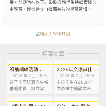
勵。計劃旨在以正向鼓勵推動學生持續實踐自
主學習，逐步建立自律而有效的學習習慣。
相關文章
領袖訓練活動：訓
2026年文憑試佳
2026 年 7 月 25 日
2026 年 7 月 25 日
導組舉辦學生領袖
績：逆風飛翔，展
為了全面培育學生領
活動花絮
本校學生在2026年
最新消息
系列工作坊
翅成長！
袖的素養，將課堂知
文憑試中的學業表
識延伸至領導實踐，
現，承接近年持續上
本校訓導組於日前試
揚的趨勢，保持良好