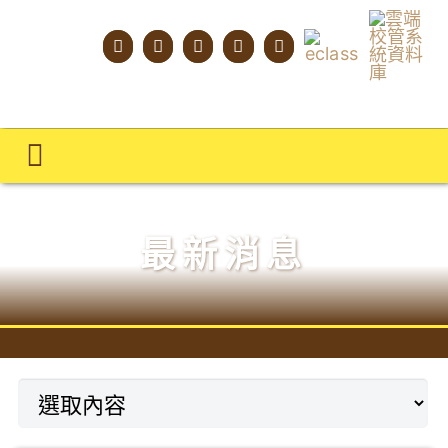
Skip
to
content
Toggle
Navigation
主頁
最新消息
學校概覽
明才人學習藍圖
明才人成長階梯
教師專業社群