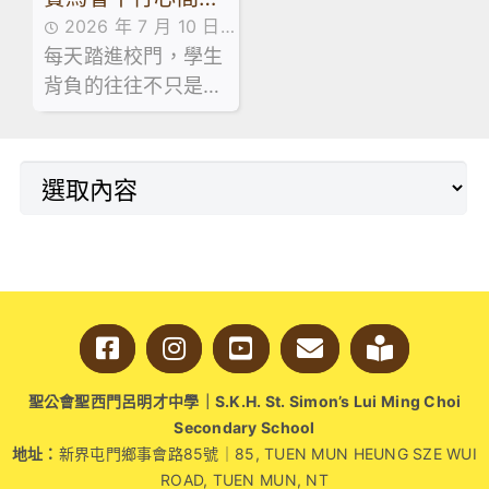
2026 年 7 月 10 日
由學生主導設計療
每天踏進校門，學生
傳媒訪問
癒角落 創建校園心
背負的往往不只是沉
靈綠洲
重書包，還有學業、
人際、家庭關係帶來
的無形壓力。
聖公會聖西門呂明才中學｜S.K.H. St. Simon’s Lui Ming Choi
Secondary School
地址：
新界屯門鄉事會路85號｜85, TUEN MUN HEUNG SZE WUI
ROAD, TUEN MUN, NT