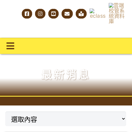
Skip
to
content
Toggle
Navigation
主頁
最新消息
學校概覽
明才人學習藍圖
明才人成長階梯
教師專業社群