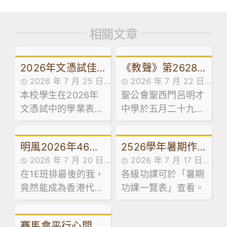
相關文章
2026年文憑試佳
《教聲》第2628
2026 年 7 月 25 日
2026 年 7 月 22 日
績：逆風飛翔，展
期報導本校畢業典
本校學生在2026年
最新消息
聖公會聖西門呂明才
傳媒訪問,最新消息
翅成長！
禮
文憑試中的學業表
中學於五月二十九日
現，承接近年持續上
舉行第五十屆畢業典
揚的趨勢，保持良好
禮，由教育局首席教
明風2026年46期
2526學年暑期作
勢頭，繼續穩中求
育主任(課程發展)1李
2026 年 7 月 20 日
2026 年 7 月 17 日
進。
建寰先生擔任主禮嘉
｜學友社執行總
業
在1E班排最後的我，
最新消息
各級功課可於「暑期
最新消息
賓，並向畢業生致訓
監-梁國成校友
竟然能成為香港代表
功課一覽表」查看。
辭及授憑。
隊成員，甚至成為十
大傑青。
賽馬會平行心間：