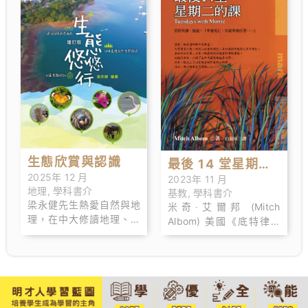
小乞丐和勇毅果決的紅軍
者，YouTube 訂閱人數高
統帥，它是關於了 解明初
達27萬。
歷史和明太祖朱元璋的經
典之作。
生態欣賞與認識
最後 14 堂星期二
2025年 12 月
2023年 11 月
的課
地理
,
學科書介
基教
,
學科書介
梁永健先生熱愛自然與地
米奇‧艾爾邦 (Mitch
理，在中大修讀地理、浸
Albom) 美國《底特律自
大修讀通識。他投身環境
由報》體育記者，曾十度
教育，曾任教育局及海洋
被美 聯社選為美國最佳體
公園教育諮詢委員、香港
育專欄作家，現於底特律
地理學會副主席等職，積
WJR 電台主持體育節目主
極推動地理及公眾環境教
持。著 作有：《最後 14
育發展。
堂星期二的課》、《在天