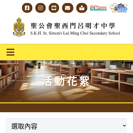
Skip
to
content
Toggle
Navigation
主頁
活動花絮
學校概覽
明才人學習藍圖
明才人成長階梯
教師專業社群