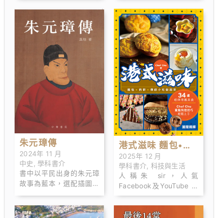
師。曾任減肥中心、 診
轉為全職運動員。2010
所、營養保健品公司及健
年打破 500 米計時賽亞
康學習中心營養師，擁有
洲紀錄，2012 年倫敦奥
二十多年營養保健工作經
運 奪得凱林賽銅牌，
驗，專精飲食營 養、保健
2020 年東京奥運奪得爭
營養、疾病營養、減重營
先賽銅牌，至今獲得三件
養等領域。
「彩虹 戰衣」，有「牛下
女車神」之稱。
朱元璋傳
港式滋味 麵包•西
2024年 11 月
2025年 12 月
餅•傳統小吃做起
中史
,
學科書介
學科書介
,
科技與生活
書中以平民出身的朱元璋
來
人稱朱 sir，人氣
故事為藍本，選配插圖，
Facebook及YouTube 頻
重新出版。當年的吳晗，
道「Chef Chu's
思想自 由，文思活潑，在
Kitchen」主人，
他筆下，一個歷經磨難的
Facebook有逾31萬追蹤