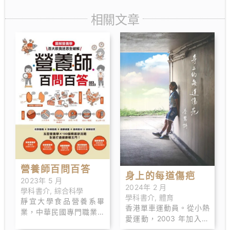
相關文章
營養師百問百答
身上的每道傷疤
2023年 5 月
2024年 2 月
學科書介
,
綜合科學
學科書介
,
體育
靜宜大學食品營養系畢
香港單車運動員。從小熱
業，中華民國專門職業及
愛運動，2003 年加入香
技術人員高考合格營養
港單車青年訓練隊，翌 年