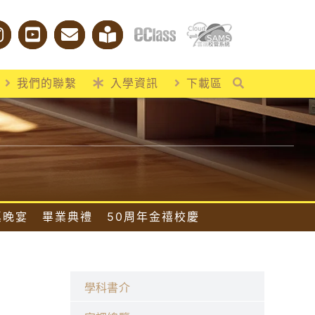
我們的聯繫
入學資訊
下載區
桌晚宴
畢業典禮
50周年金禧校慶
學科書介