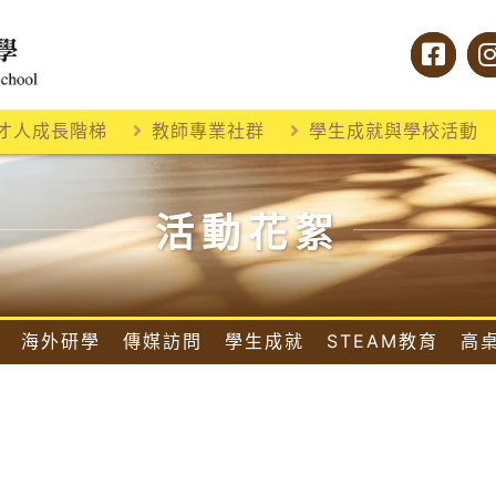
才人成長階梯
教師專業社群
學生成就與學校活動
活動花絮
海外研學
傳媒訪問
學生成就
STEAM教育
高