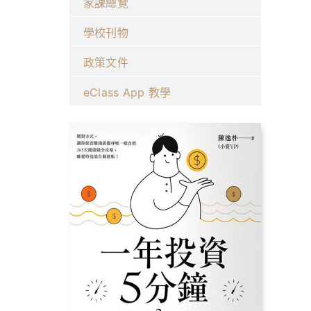
家課總覽
學校刊物
政策文件
eClass App 教學