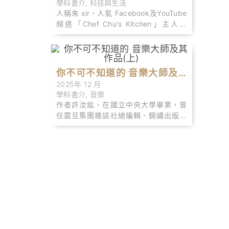
學科書介
,
科技與生活
人稱朱 sir，人氣 Facebook及YouTube
頻道「Chef Chu's Kitchen」主人，
Facebook有逾31萬追蹤者，YouTube
訂閱人數高達27萬。
你不可不知道的 音樂大師及
2025年 12 月
其作品(上)
學科書介
,
音樂
作者許汝紘，在國立中央大學畢業，曾
任震旦集團雜誌社總編輯、錦繡出版集
團文庫出版公司總編輯兼行銷企劃總
監、雲門咖啡行銷總監，現任高談文化
社長兼總編輯。