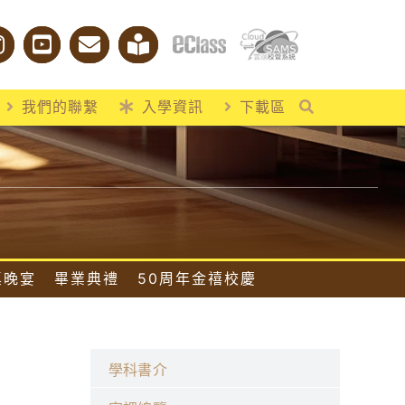
我們的聯繫
入學資訊
下載區
桌晚宴
畢業典禮
50周年金禧校慶
學科書介