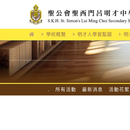
Skip
to
content
學校概覽
明才人學習藍圖
明
.
所有活動
最新消息
活動花絮