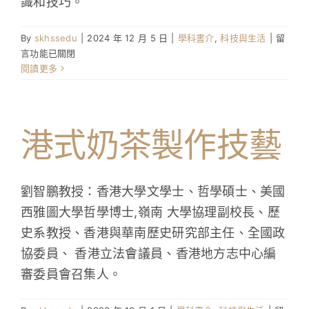
識和技巧。
做
起
在
By
skhssedu
|
2024 年 12 月 5 日
|
學科書介
,
科技與生活
|
留
來〉
〈Sand
言功能已關閉
中
雞
閱讀更多
翼
大
全〉
中
港式奶茶製作技藝
劉智鵬教授：香港大學文學士、哲學碩士、美國
西雅圖大學哲學博士,嶺南 大學協理副校長、歷
史系教授、香港與華南歷史研究部主任、全國政
協委員、 香港立法會議員、香港地方志中心編
審委員會召集人。