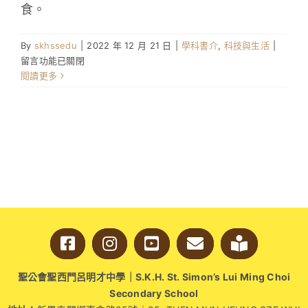
食。
在
By
skhssedu
|
2022 年 12 月 21 日
|
學科書介
,
科技與生活
|
〈必
留言功能已關閉
學
閱讀更多
的
中
西
節
日
美
食〉
中
聖公會聖西門呂明才中學｜S.K.H. St. Simon’s Lui Ming Choi
Secondary School