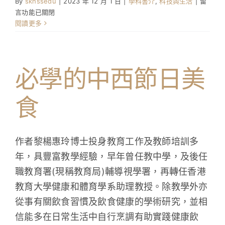
在
By
skhssedu
|
2023 年 12 月 1 日
|
學科書介
,
科技與生活
|
留
〈港
言功能已關閉
式
閱讀更多
奶
茶
製
作
必學的中西節日美
技
藝〉
食
中
作者黎楊惠玲博士投身教育工作及教師培訓多
年，具豐富教學經驗，早年曾任教中學，及後任
職教育署(現稱教育局)輔導視學署，再轉任香港
教育大學健康和體育學系助理教授。除教學外亦
從事有關飲食習慣及飲食健康的學術研究，並相
信能多在日常生活中自行烹調有助實踐健康飲