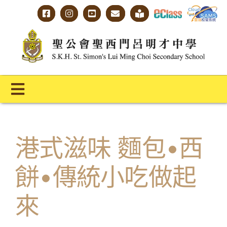
Skip
to
content
Toggle
Navigation
主頁
港式滋味 麵包•西
學校概覽
餅•傳統小吃做起
明才人學習藍圖
明才人成長階梯
來
教師專業社群