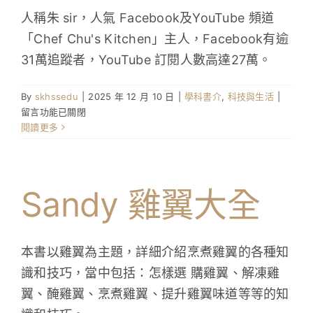
人稱朱 sir，人氣 Facebook及YouTube 頻道
學生成就與學校活動
「Chef Chu's Kitchen」主人，Facebook有逾
31萬追蹤者，YouTube 訂閱人數高達27萬。
我們的聯繫
在
By
skhssedu
|
2025 年 12 月 10 日
|
學科書介
,
科技與生活
|
入學資訊
〈港
留言功能已關閉
式
閱讀更多
下載區
滋
味
麵
包
Sandy 雞翼大全
•
西
餅
•
本書以雞翼為主題，詳細介紹烹煮雞翼的各種知
傳
識和技巧，當中包括：怎樣選 購雞翼、解凍雞
統
翼、醃雞翼、烹煮雞翼、提升雞翼味道等等的知
小
吃