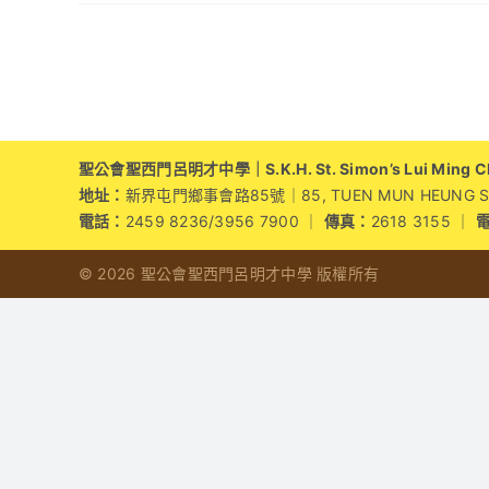
〈
主
學
習
系
列
(三
聖公會聖西門呂明才中學｜S.K.H. St. Simon’s Lui Ming Cho
–
地址：
新界屯門鄉事會路85號｜85, TUEN MUN HEUNG SZE 
課
電話：
2459 8236/3956 7900 ｜
傳真：
2618 3155 ｜
堂
研
© 2026 聖公會聖西門呂明才中學 版權所有
究
循
環
以
四
學
架
構
優
化