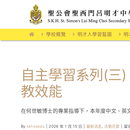
Skip
to
content
學校概覽
明才人學習藍圖
明
自主學習系列(三
教效能
在何世敏博士的專業指導下，本年度中文、英
在
By
skhssedu
|
2026 年 1 月 15 日
|
最新消息
,
活動花絮
|
留