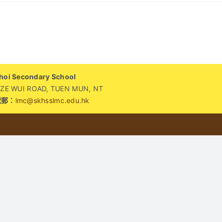
自
)
i Secondary School
WUI ROAD, TUEN MUN, NT
電郵：
lmc@skhsslmc.edu.hk
：